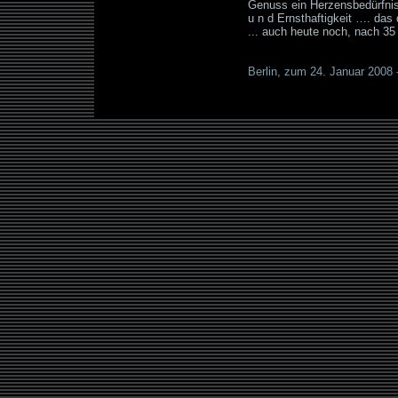
Genuss ein Herzensbedürfnis 
u n d Ernsthaftigkeit …. das 
... auch heute noch, nach 35
Vorwort zum 24.1.2008
Berlin, zum 24. Januar 2008 -
(c) Gisela Pulß
und www.catonbed.de