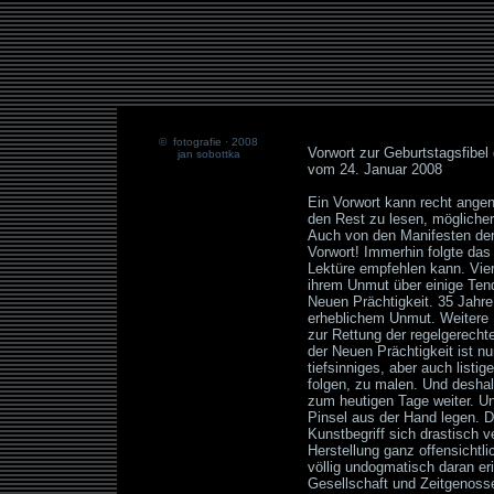
© fotografie · 2008
Vorwort zur Geburtstagsfibel
jan sobottka
vom 24. Januar 2008
Ein Vorwort kann recht angen
den Rest zu lesen, möglicher
Auch von den Manifesten der 
Vorwort! Immerhin folgte das 
Lektüre empfehlen kann. Vier
ihrem Unmut über einige Tend
Neuen Prächtigkeit. 35 Jahre i
erheblichem Unmut. Weitere M
zur Rettung der regelgerech
der Neuen Prächtigkeit ist 
tiefsinniges, aber auch listi
folgen, zu malen. Und desha
zum heutigen Tage weiter. U
Pinsel aus der Hand legen. Da
Kunstbegriff sich drastisch 
Herstellung ganz offensichtli
völlig undogmatisch daran eri
Gesellschaft und Zeitgenossen