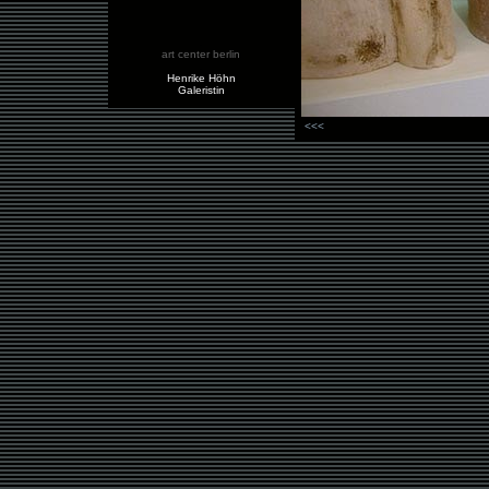
.
art center
berlin
.
Henrike Höhn
Galeristin
<<<