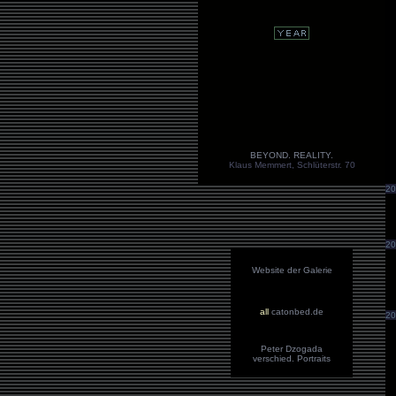
BEYOND. REALITY.
Klaus Memmert, Schlüterstr. 70
20
20
Website der Galerie
all
catonbed.de
20
Peter Dzogada
verschied. Portraits