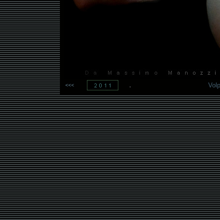
.
Volp
<<<