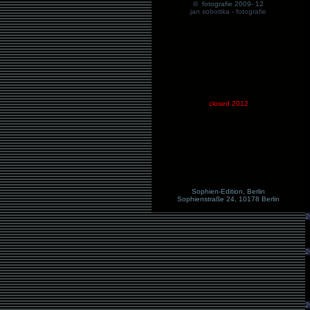
© fotografie 2009- 12
jan sobottka
- fotografie
closed 2012
Sophien-Edition, Berlin
Sophienstraße 24, 10178 Berlin
2
2
2