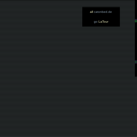
all
catonbed.de
g
go
LaTour
>